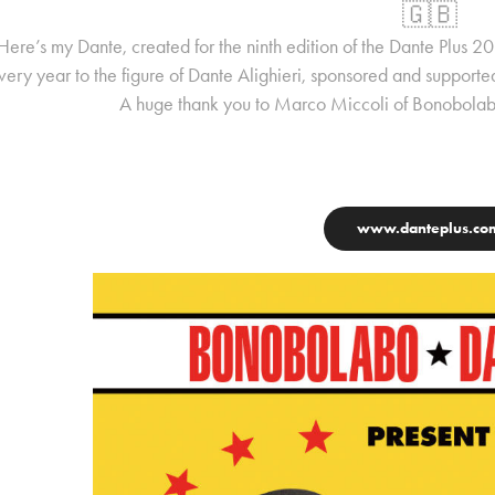
🇬🇧
Here’s my Dante, created for the ninth edition of the Dante Plus 20
very year to the figure of Dante Alighieri, sponsored and supporte
A huge thank you to Marco Miccoli of Bonobolabo f
www.danteplus.co