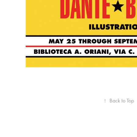
↑
Back to Top