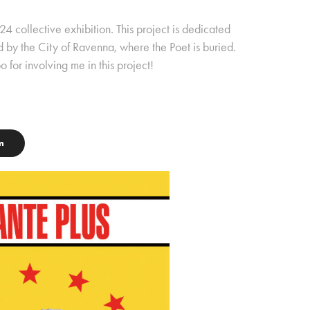
24 collective exhibition. This project is dedicated
d by the City of Ravenna, where the Poet is buried.
or involving me in this project!
m