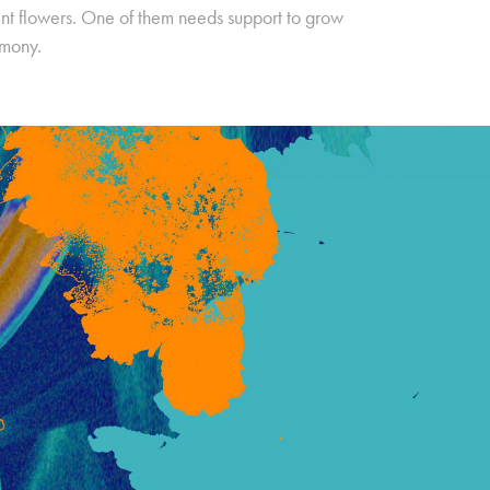
rent flowers. One of them needs support to grow
rmony.